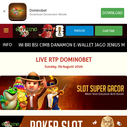
×
Dominobet
DOWNLOAD
Download Dominobet Mobile
HOME
org // BCA BNI BRI BSI CIMB DANAMON E-WALLET JAGO JENIUS
INFO:
LIVE RTP DOMINOBET
POKER
SLOT GAME
IDN E-LOTTERY
Sunday, 09 August 2026
NEW
NEW
SPORTBOOK
LIVE CASINO
IDNLIVE
NEW
TOGEL
ESPORTS
ARCADE
NEW
NEW
NEW
TEMBAK IKAN
IDNRAFFLE
IDNTRADE