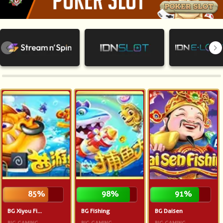
NEW
TANGKAS
RTP
DEPOSIT
WITHDRAW
PROMOSI
DOWNLOAD APLIKASI
REFERRAL
JACKPOT
VIP MEMBER
85%
98%
91%
BG Xiyou Fi...
BG Fishing
BG Daisen
HUBUNGI KAMI
BIG GAMING
BIG GAMING
BIG GAMING